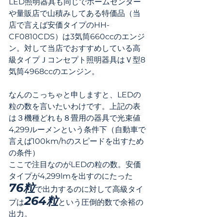
LED照明器具も同じでホームセンター
や量販店で山積みしてある特価品（当
店で言えば安価タイプのHH-
CF0810CDS）は3気筒660ccのエンジ
ン。対して当店でおすすめしている高
級タイプＪコンセプト照明器具はＶ型8
気筒4968ccのエンジン。
なんのこっちゃと申しますと、LEDの
粒の数を言いたいわけです。上記の表
は３機種どれも８畳用の器具で光束値
4,299ルーメンという条件下（自動車で
言えば100km/hのスピードを出すため
の条件）
ここで注目なのがLEDの粒の数。安価
タイプが4,299lmを出すのにたった
76粒
で出力するのに対して高級タイ
264粒
プは
という圧倒的数で余裕の
出力。