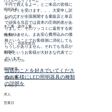
バスルームリフォーム
千円で買えるよー」とご来店の皆様に
照明器具
ツッコミを受けます。。。大変申し訳
なのですが全国展開する量販店と単店
エアコン
で頑張る当店では資本の圧倒的差があ
木工事・造作工事
りまして、そのツッコミに返答する術
を知りません。まあ安心費用込みの価
郵便ポスト
格ということでお客様側に消化しても
トイレ・洗面化粧台
らうしかありません。それでも当店が
給湯器
好きというお客様が大好きな代表でご
ざいます。
水のトラブル
調理家電
当店のことを好きでいてくださ
るお客様にLED照明器具の種類
塗装工事
の説明を
イベント
求人
営業日