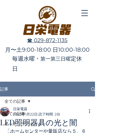
☎︎ 029-872-1135
月〜土9:00-18:00 日10:00-18:00
毎週水曜・
定休
第一第三日曜
日
記事
全ての記事
日栄電器
全ての記事
2023年1月22日
読了時間: 2分
LED照明器具の光と闇
キッチンリフォーム
「ホームセンターや量販店なら５、６