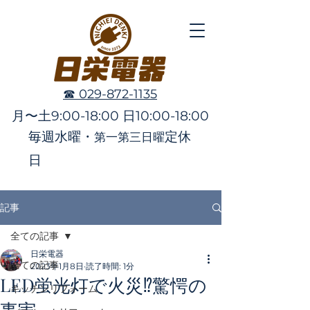
☎︎ 029-872-1135
月〜土9:00-18:00 日10:00-18:00
毎週水曜・
定休
第一第三日曜
日
記事
全ての記事
日栄電器
全ての記事
2023年1月8日
読了時間: 1分
LED蛍光灯で火災⁉️驚愕の
キッチンリフォーム
事実