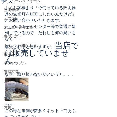
バスルームリフォーム
よくお客様より「今使っている照明器
照明器具
具の蛍光灯をLEDにしたいんだけど」
エアコン
とお問い合わせいただきます。
たしかにホームセンター等で普通に陳
木工事・造作工事
列しているので、だれしも何の疑いも
郵便ポスト
なく
当店で
トイレ・洗面化粧台
購入されると思いますが、
は販売していませ
給湯器
ん。
水のトラブル
調理家電
なぜ、取り扱わないかというと。。。
塗装工事
イベント
求人
↑↑↑
営業日
この様な事例が数多くネット上であふ
れているからです。